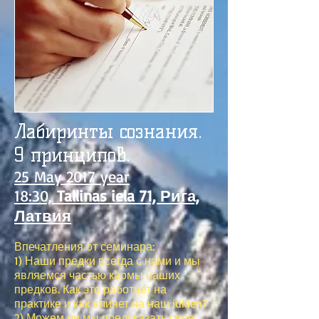
Лабиринты сознания.
9 принципов.
25 May 2017 year
18:30,
Tallinas iela 71, Рига,
Латвия
Впечатления от семинара:
1) Наши предки всегда с нами и мы
являемся частью кармы наших
предков. Как это работает на
практике и как влияет на наш idkien?
2) Можем ли мы предсказать свое