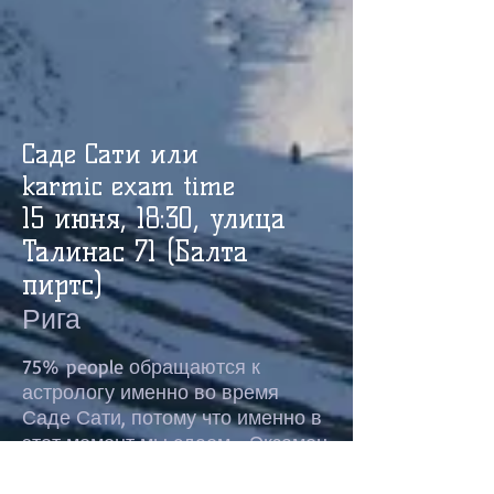
Саде Сати или
karmic exam time
15 июня, 18:30, улица
Талинас 71 (Балта
пиртс)
Рига
75% people обращаются к
астрологу именно во время
Саде Сати, потому что именно в
этот момент мы сдаем «Экзамен
кармы».
7,5 лет, раз в 28 лет
.