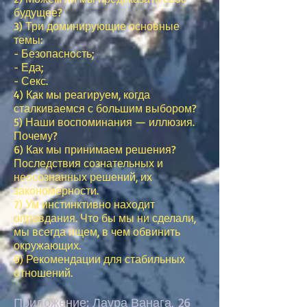
будущее?
3) Три доминирующие основные
темы:
- Безопасность;
- Еда;
- Секс.
4) Как мы реагируем, когда
сталкиваемся с большим выбором?
5) Наши воспоминания — иллюзия.
Почему?
6) Как мы принимаем решения?
Последствия сознательных и
неосознанных решений, их
закономерности.
7) Ум инстинктивно находит
оправдания. Что бы мы ни сделали,
мы всегда ищем, в чем обвинить
окружающих.
9) Рекомендации для стабильных
отношений.
Приложение: Лаура Ванага,
26