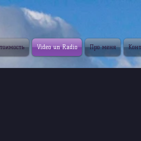
тоимость
Video un Radio
Про меня
Кон