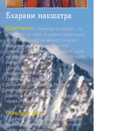
Бхарани накшатра
БХАРАНИ
(В переводе Бхарани - то,
что несет на себе. Бхарани происходит
от слова &quot;бхага&quot; Бхарани -
рождение, когда возникает эго)
Символ — Несколько символов, один
из них йони, в частности матка. Второй
символ — слониха.
Цель – артха.
Животное — слониха
Граха – См. (Шукра)
Дэва-яма - бог смерти. Яма
переводится как «контролер».
Шакти – Выносливость, трансформация
через страдание
Описание дня:
БХАРАНИ Профессии: Кормит других
плотью и кровью и ест сам, жестокие
люди, профессия, связанная с