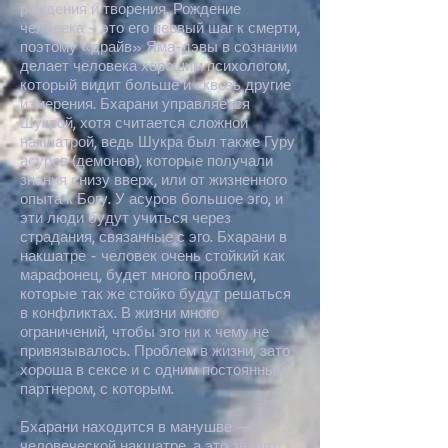
рождения и творения. Рождение
человека – это его первый шаг к смерти,
поэтому «драйв» Яма-дэвы в сознании
делает человека хорошим психологом,
который видит больше и сквозь другие
измерения. Бхарани управляется
Шукрой, хотя считается сложной
накшатрой, ведь Шукра был также Гуру
асуров (демонов), которые получали
знания снизу вверх, или от жизненного
опыта к Богу. У асуров большое эго, и
эти люди будут учиться через
страдания, связанные с эго. Бхарани в
накшатре - человек очень стойкий как
марафонец, будет много проблем,
которые так же стойко будут решаться
в конфликтах. В жизни много
ограничений, чтобы эго ни к чему не
привязывалось. Проблем в жизни, зато
хороша в сексе и с одним постоянным
партнером, с которым.
Бхарани находится в манушве —
человеческой накшатре, а это значит,