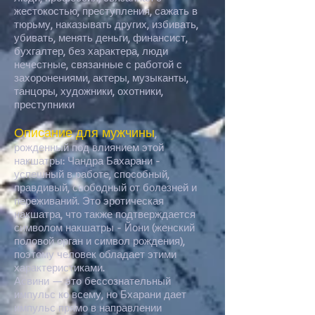
жестокостью, преступления, сажать в
тюрьму, наказывать других, избивать,
убивать, менять деньги, финансист,
бухгалтер, без характера, люди
нечестные, связанные с работой с
захоронениями, актеры, музыканты,
танцоры, художники, охотники,
преступники
Описание для мужчины
,
рожденный под влиянием этой
накшатры: Чандра Бахарани -
успешный в работе, способный,
правдивый, свободный от болезней и
переживаний. Это эротическая
накшатра, что также подтверждается
символом накшатры - Йони (женский
половой орган и символ рождения),
поэтому человек обладает этими
характеристиками.
Асвини — это бессознательный
импульс ко всему, но Бхарани дает
импульс прямо в направлении