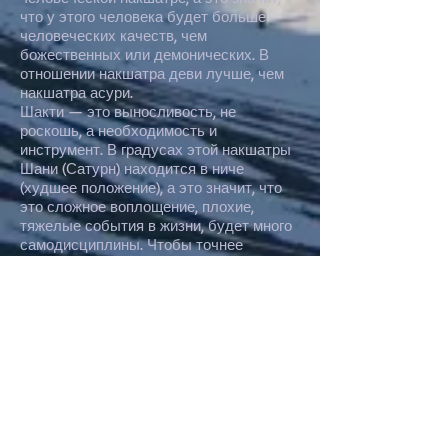
что у этого человека будет больше
человеческих качеств, чем
божественных или демонических. В
отношении накшатра деви лучше, чем
накшатра асури.
Шакти — это выносливость, не
роскошь, а необходимость и
инструмент. В градусах этой накшатры
Шани (Сатурн) находится в ниче
(худшее положение), а это значит, что
это сложное воплощение, плохие,
тяжелые события в жизни, будет много
самодисциплины. Чтобы точнее
увидеть сферу страданий, следует
посмотреть гороскоп нахождения Шани.
Посадка любой грахи в эту накшатру
означает проблемы в этих сферах -
грахе и управляющих бхавах (домах)
грахи. Бхарани ограничивает
возможности и учит человека в жесткой
форме.
Ключом к решению проблем, связанных